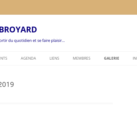
 BROYARD
rtir du quotidien et se faire plaisir…
ENTS
AGENDA
LIENS
MEMBRES
GALERIE
IN
FEUILLE DE CHOU
2026
2019
COORDONNÉES
2025
2024
2023
2022
2021