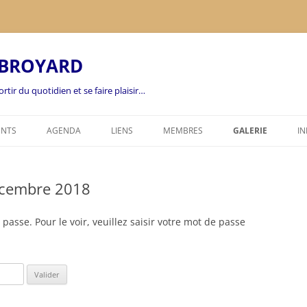
 BROYARD
rtir du quotidien et se faire plaisir…
ENTS
AGENDA
LIENS
MEMBRES
GALERIE
IN
FEUILLE DE CHOU
2026
décembre 2018
COORDONNÉES
2025
2024
asse. Pour le voir, veuillez saisir votre mot de passe
2023
2022
2021